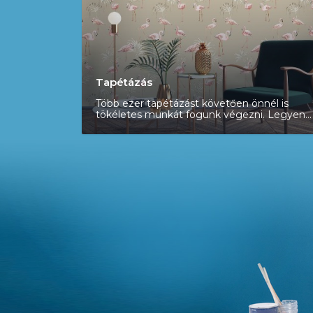
Tapétázás
Több ezer tapétázást követően önnél is
tökéletes munkát fogunk végezni. Legyen
szó poszterről, tapétáról, mi rövid
határidővel és garanciával dolgozunk. Csak
akkor ér végett a munka ha ön is elégedett
a végeredménnyel. Hívjon segítünk!