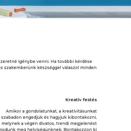
 szeretné igénybe venni. Ha további kérdése
 és szakemberünk készséggel válaszol minden
Kreatív festés
Amikor a gondolatunkat, a kreatívitásunkat
szabadon engedjük és hagyjuk kibontakozni,
melynek a végén divatos, trendi megjelenést
modunk meg helyiségünknek. Bontakozzon ki