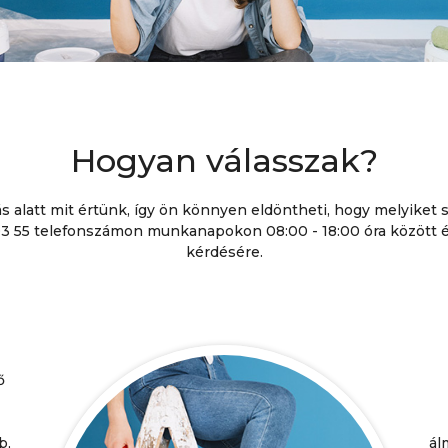
Hogyan válasszak?
tás alatt mit értünk, így ön könnyen eldöntheti, hogy melyiket
7 03 55 telefonszámon munkanapokon 08:00 - 18:00 óra között
kérdésére.
ő
b,
ál