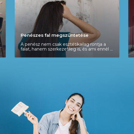
Penészes fal megszűntetése
A penész nem csak esztétikailag rontja a
falat, hanem szerkezetileg is, és ami ennél is
rosszabb, hogy károsítja ön és családja
egészségét. Hívjon minket és mi segítünk
megszűntetni a penészt a falon.
Penészmentesítés felmérését ingyen
vállaljuk.