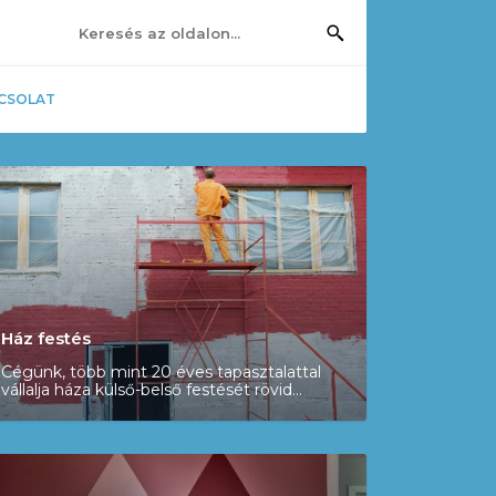
CSOLAT
Ház festés
Cégünk, több mint 20 éves tapasztalattal
vállalja háza külső-belső festését rövid
határidővel. Munkáinkra mindene sesetben
garanciát vállalunk, számlát adunk. Nálunk
INGYENES a felmérés, kiszállás és az
árajánlat budapesten és környékén.