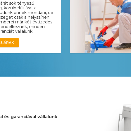
 árát sok tényező
 körülbelüli árat a
 tudunk önnek mondani, de
zeget csak a helyszínen.
mberei már két évtizedes
l rendelkeznek, minden
anciát vállalunk.
S ÁRAK
l és garanciával vállalunk