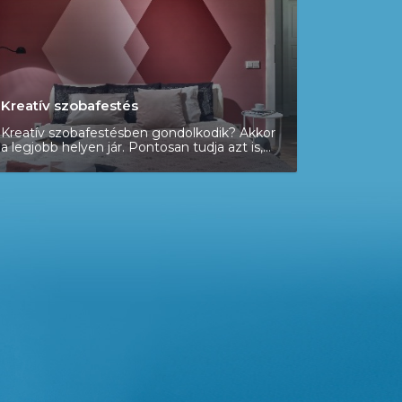
Kreatív szobafestés
Kreatív szobafestésben gondolkodik? Akkor
a legjobb helyen jár. Pontosan tudja azt is,
hogy mit szeretne? Az remek, mondja el,
mutassa meg nekünk és mi rövid
határidővel, garanciával megcsináljuk. Kérje
ingyenes felmérésünket és beszéljük át