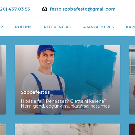
(20) 437 03 55
festo.szobafesto@gmail.com
AP
RÓLUNK
REFERENCIÁK
AJÁNLATKÉRÉS
KAP
Szobafestés
Hibás a fal? Penészes? Glettelni kellene?
Nem gond, cégünk munkatársai hatalmas
tapasztalattal rendelkeznek ezen hibák
kijavításában. Tőlünk csak tökéletes
munkára számíthat. Ingyenes felmérést
biztosítunk egész pest megyében.
Garanciát vállalunk!