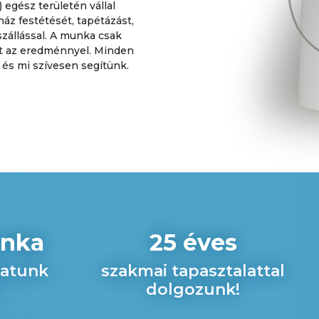
egész területén vállal
 ház festétését, tapétázást,
szállással. A munka csak
tt az eredménnyel. Minden
 és mi szívesen segítünk.
unka
25 éves
latunk
szakmai tapasztalattal
dolgozunk!