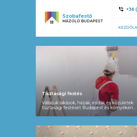
+36 
Szobafestő
MÁZOLÓ BUDAPEST
KEZDŐL
Tisztasági festés
Vállaljuk lakások, házak, irodák és közületek
tisztasági festését Budapest és környékén
(Pest megye), több, mint 20 éves
tapasztalattal, INGYENES kiszállással és
felméréssel. Munkáinkra minden esetben
garanciát vállalunk! Hívjon és segítünk!