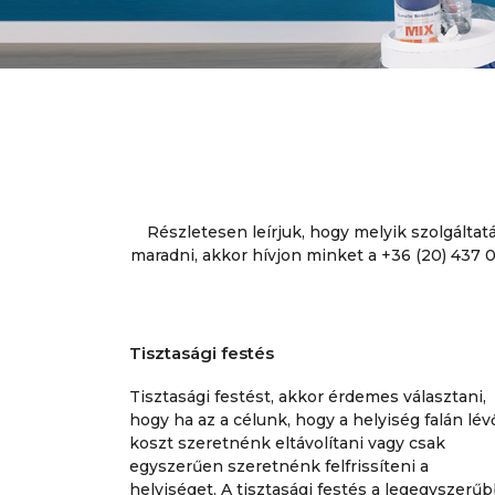
Részletesen leírjuk, hogy melyik szolgálta
maradni, akkor hívjon minket a +36 (20) 43
Tisztasági festés
Tisztasági festést, akkor érdemes választani,
hogy ha az a célunk, hogy a helyiség falán lév
koszt szeretnénk eltávolítani vagy csak
egyszerűen szeretnénk felfrissíteni a
helyiséget. A tisztasági festés a legegyszerűb