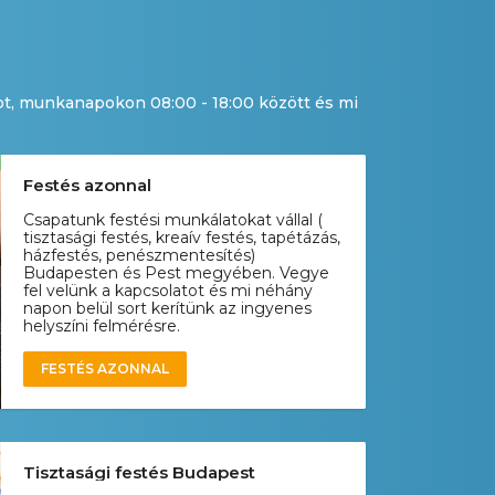
ot, munkanapokon 08:00 - 18:00 között és mi
Festés azonnal
Csapatunk festési munkálatokat vállal (
tisztasági festés, kreaív festés, tapétázás,
házfestés, penészmentesítés)
Budapesten és Pest megyében. Vegye
fel velünk a kapcsolatot és mi néhány
napon belül sort kerítünk az ingyenes
helyszíni felmérésre.
FESTÉS AZONNAL
Tisztasági festés Budapest