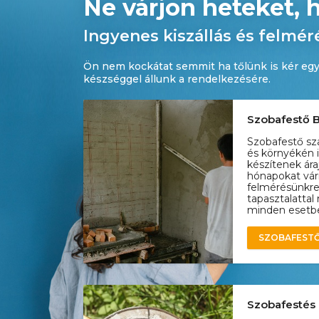
Ne várjon heteket, 
Ingyenes kiszállás és felmér
Ön nem kockátat semmit ha tőlünk is kér egy
készséggel állunk a rendelkezésére.
Szobafestő 
Szobafestő s
és környékén 
készítenek ára
hónapokat várn
felmérésünkre
tapasztalattal
minden esetben
SZOBAFEST
Szobafestés 