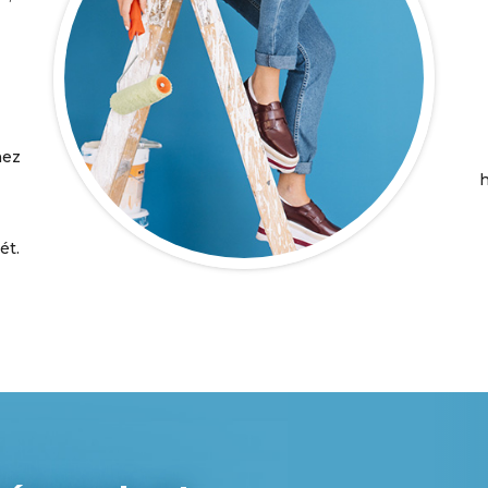
hez
h
ét.