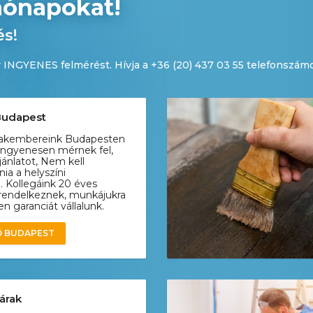
hónapokat!
és!
 INGYENES felmérést. Hívja a +36 (20) 437 03 55 telefonszám
Budapest
zakembereink Budapesten
ingyenesen mérnek fel,
jánlatot, Nem kell
ia a helyszíni
. Kollegáink 20 éves
 rendelkeznek, munkájukra
 garanciát vállalunk.
Ő BUDAPEST
árak