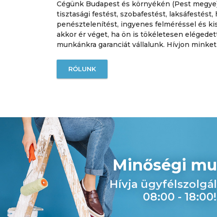
Cégünk Budapest és környékén (Pest megye) 
tisztasági festést, szobafestést, laksáfestést,
penésztelenítést, ingyenes felméréssel és ki
akkor ér véget, ha ön is tökéletesen elégede
munkánkra garanciát vállalunk. Hívjon minket
RÓLUNK
Minőségi m
Hívja ügyfélszolgá
08:00 - 18:00!